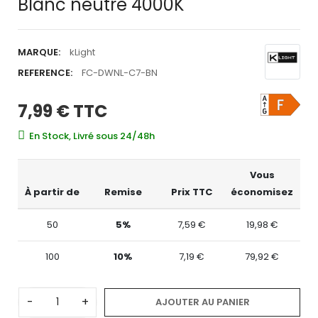
Blanc neutre 4000K
MARQUE:
kLight
REFERENCE:
FC-DWNL-C7-BN
7,99 €
TTC
En Stock, Livré sous 24/48h
Vous
À partir de
Remise
Prix TTC
économisez
50
5%
7,59 €
19,98 €
100
10%
7,19 €
79,92 €
-
+
AJOUTER AU PANIER