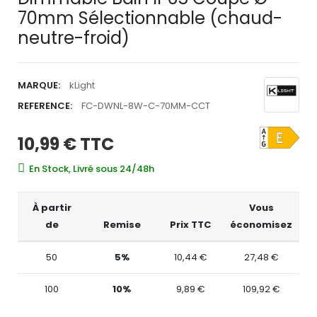
70mm Sélectionnable (chaud-
neutre-froid)
MARQUE:
kLight
REFERENCE:
FC-DWNL-8W-C-70MM-CCT
10,99 €
TTC
En Stock, Livré sous 24/48h
À partir
Vous
de
Remise
Prix TTC
économisez
50
5%
10,44 €
27,48 €
100
10%
9,89 €
109,92 €