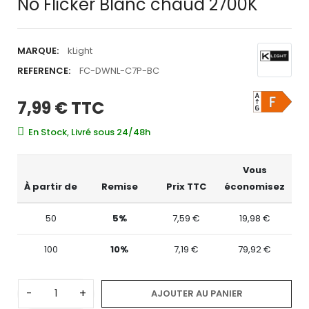
No Flicker Blanc chaud 2700K
MARQUE:
kLight
REFERENCE:
FC-DWNL-C7P-BC
7,99 €
TTC
En Stock, Livré sous 24/48h
Vous
À partir de
Remise
Prix TTC
économisez
50
5%
7,59 €
19,98 €
100
10%
7,19 €
79,92 €
-
+
AJOUTER AU PANIER