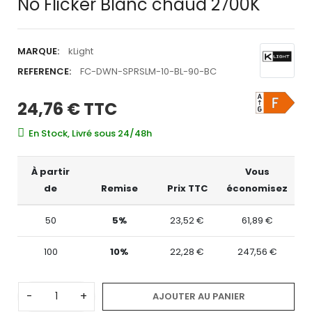
No Flicker Blanc chaud 2700K
MARQUE:
kLight
REFERENCE:
FC-DWN-SPRSLM-10-BL-90-BC
24,76 €
TTC
En Stock, Livré sous 24/48h
À partir
Vous
de
Remise
Prix TTC
économisez
50
5%
23,52 €
61,89 €
100
10%
22,28 €
247,56 €
-
+
AJOUTER AU PANIER