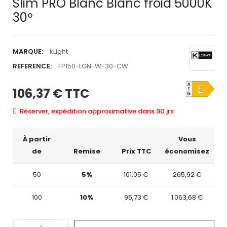
Slim PRO Blanc Blanc froid 5000K
30º
MARQUE:
kLight
REFERENCE:
FP150-LGN-W-30-CW
106,37 €
TTC
Réserver, expédition approximative dans 90 jrs
À partir
Vous
de
Remise
Prix TTC
économisez
50
5%
101,05 €
265,92 €
100
10%
95,73 €
1 063,68 €