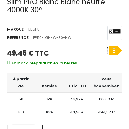
Slim PRO Blanc Blanc neutre
4000K 30º
MARQUE:
kLight
REFERENCE:
FP50-LGN-W-30-NW
49,45 €
TTC
En stock, préparation en 72 heures
À partir
Vous
de
Remise
Prix TTC
économisez
50
5%
46,97 €
123,63 €
100
10%
44,50 €
494,52 €