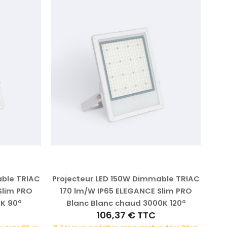
able TRIAC
Projecteur LED 150W Dimmable TRIAC
Pro
Slim PRO
170 lm/W IP65 ELEGANCE Slim PRO
1
0K 90º
Blanc Blanc chaud 3000K 120º
106,37 €
TTC