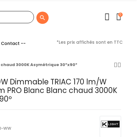
0

*Les prix affichés sont en TTC
 Contact --
c chaud 3000K Asymétrique 30ºx90º
00W Dimmable TRIAC 170 lm/W
im PRO Blanc Blanc chaud 3000K
90º
90-WW