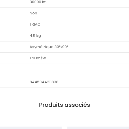
30000 lm
Non
TRIAC
4.5 kg
Asymétrique 30ºx90º
170 lm/W
8445044211838
Produits associés