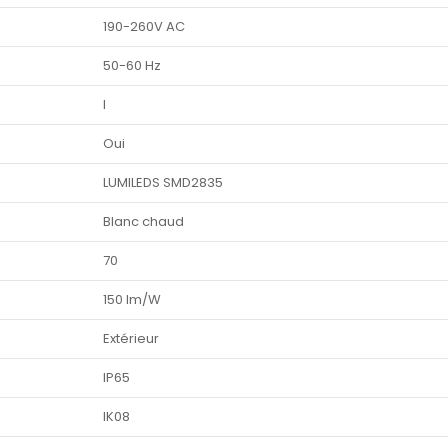
190-260V AC
50-60 Hz
I
Oui
LUMILEDS SMD2835
Blanc chaud
70
150 lm/W
Extérieur
IP65
IK08