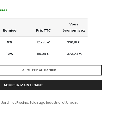
eures
Vous
Remise
Prix TTC
économisez
5%
125,70 €
330,81 €
10%
119,08 €
1 323,24 €
AJOUTER AU PANIER
ACHETER MAINTENANT
 Jardin et Piscine
,
Éclairage Industriel et Urbain
,