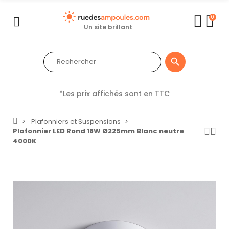
0
Un site brillant

*Les prix affichés sont en TTC
Plafonniers et Suspensions
Plafonnier LED Rond 18W Ø225mm Blanc neutre
4000K