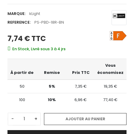
MARQUE:
kLight
REFERENCE:
PS-PBD-18R-BN
7,74 €
TTC
En Stock, Livré sous 3 à 4 jrs
Vous
À partir de
Remise
Prix TTC
économisez
50
5%
7,35 €
19,35 €
100
10%
6,96 €
77,40 €
-
+
AJOUTER AU PANIER