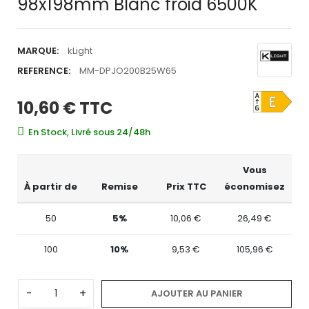
98x198mm Blanc froid 6500K
MARQUE:
kLight
REFERENCE:
MM-DPJO200B25W65
10,60 €
TTC
En Stock, Livré sous 24/48h
Vous
À partir de
Remise
Prix TTC
économisez
50
5%
10,06 €
26,49 €
100
10%
9,53 €
105,96 €
-
+
AJOUTER AU PANIER