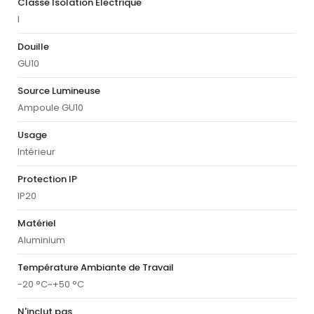
Classe Isolation Électrique
I
Douille
GU10
Source Lumineuse
Ampoule GU10
Usage
Intérieur
Protection IP
IP20
Matériel
Aluminium
Température Ambiante de Travail
-20 °C~+50 °C
N'inclut pas