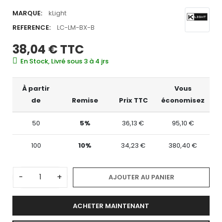
MARQUE:
kLight
REFERENCE:
LC-LM-BX-B
38,04 €
TTC
En Stock, Livré sous 3 à 4 jrs
À partir
Vous
de
Remise
Prix TTC
économisez
50
5%
36,13 €
95,10 €
100
10%
34,23 €
380,40 €
-
+
AJOUTER AU PANIER
ACHETER MAINTENANT