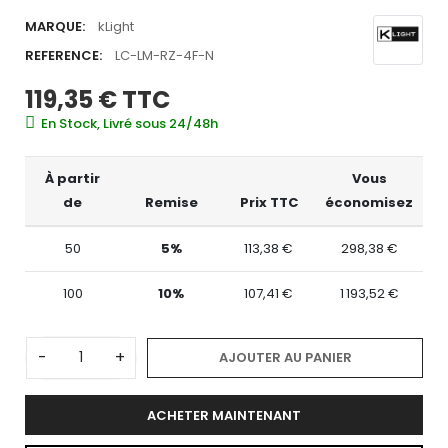
MARQUE:
kLight
REFERENCE:
LC-LM-RZ-4F-N
119,35 €
TTC
En Stock, Livré sous 24/48h
À partir
Vous
de
Remise
Prix TTC
économisez
50
5%
113,38 €
298,38 €
100
10%
107,41 €
1 193,52 €
-
+
AJOUTER AU PANIER
ACHETER MAINTENANT