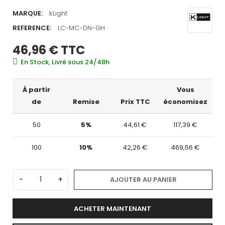
MARQUE:
kLight
REFERENCE:
LC-MC-DN-GH
46,96 €
TTC
En Stock, Livré sous 24/48h
À partir
Vous
de
Remise
Prix TTC
économisez
50
5%
44,61 €
117,39 €
100
10%
42,26 €
469,56 €
-
+
AJOUTER AU PANIER
ACHETER MAINTENANT