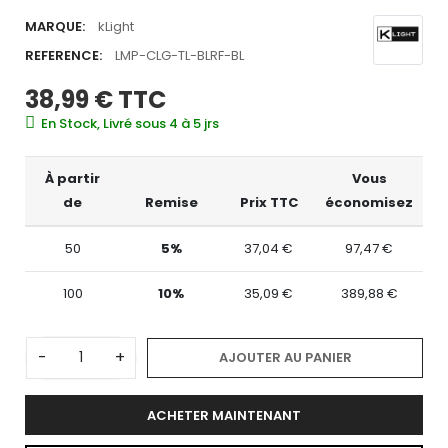
MARQUE:
kLight
REFERENCE:
LMP-CLG-TL-BLRF-BL
38,99 €
TTC
En Stock, Livré sous 4 à 5 jrs
À partir
Vous
de
Remise
Prix TTC
économisez
50
5%
37,04 €
97,47 €
100
10%
35,09 €
389,88 €
-
+
AJOUTER AU PANIER
ACHETER MAINTENANT