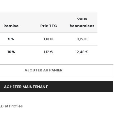
Vous
Remise
Prix TTC
économisez
5%
1,18 €
3,12 €
10%
1,12 €
12,48 €
AJOUTER AU PANIER
ACHETER MAINTENANT
D et Profilés