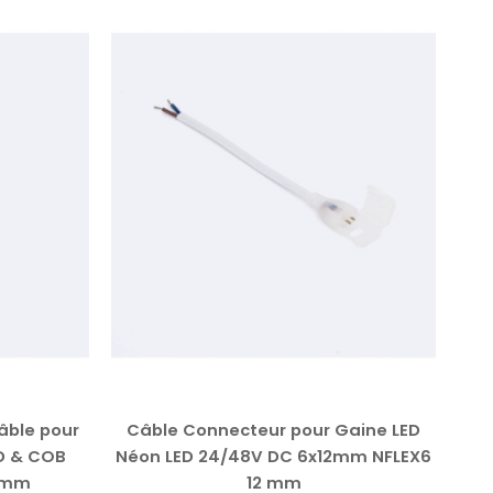
âble pour
Câble Connecteur pour Gaine LED
Co
D & COB
Néon LED 24/48V DC 6x12mm NFLEX6
0mm
12 mm