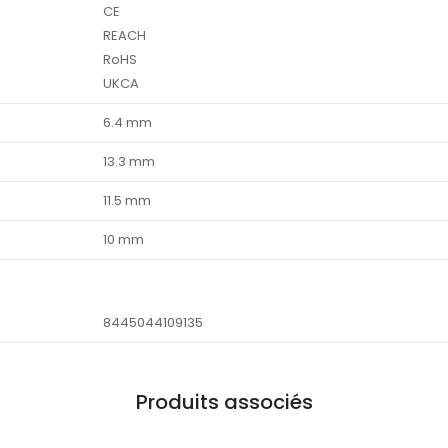
CE
REACH
RoHS
UKCA
6.4 mm
13.3 mm
11.5 mm
10 mm
8445044109135
Produits associés