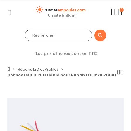
0
Un site brillant

*Les prix affichés sont en TTC
Rubans LED et Profilés
Connecteur HIPPO Câblé pour Ruban LED IP20 RGBIC