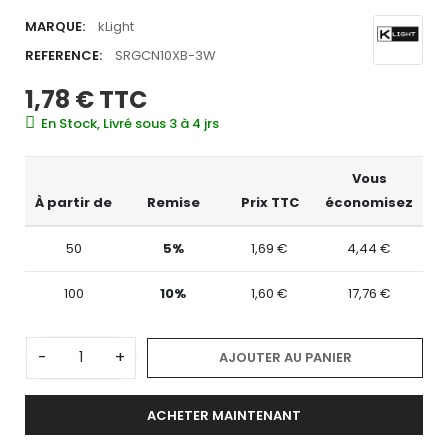
MARQUE:
kLight
REFERENCE:
SRGCN10XB-3W
1,78 €
TTC
En Stock, Livré sous 3 à 4 jrs
Vous
À partir de
Remise
Prix TTC
économisez
50
5%
1,69 €
4,44 €
100
10%
1,60 €
17,76 €
-
+
AJOUTER AU PANIER
ACHETER MAINTENANT