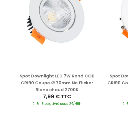
Spot Downlight LED 7W Rond COB
Spot Do
n 3W
CRI90 Coupe Ø 70mm No Flicker
CRI90 C
00K
Blanc chaud 2700K
7,99 €
TTC
En Stock, Livré sous 24/48h