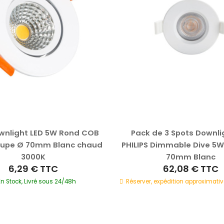
wnlight LED 5W Rond COB
Pack de 3 Spots Downli
oupe Ø 70mm Blanc chaud
PHILIPS Dimmable Dive 5
3000K
70mm Blanc
6,29 €
TTC
62,08 €
TTC
En Stock, Livré sous 24/48h
Réserver, expédition approximativ