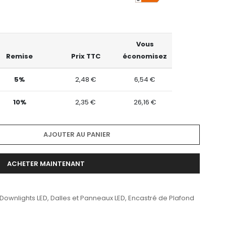
Vous
Remise
Prix TTC
économisez
5%
2,48 €
6,54 €
10%
2,35 €
26,16 €
AJOUTER AU PANIER
ACHETER MAINTENANT
 Downlights LED
,
Dalles et Panneaux LED
,
Encastré de Plafond