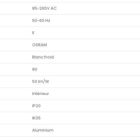
85-265V AC
50-60 Hz
II
OSRAM
Blanc froid
80
50 lm/W
Intérieur
IP20
IK05
Aluminium