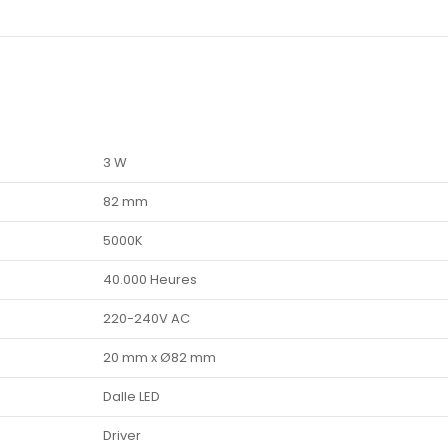
3 W
82 mm
5000K
40.000 Heures
220-240V AC
20 mm x Ø82 mm
Dalle LED
Driver