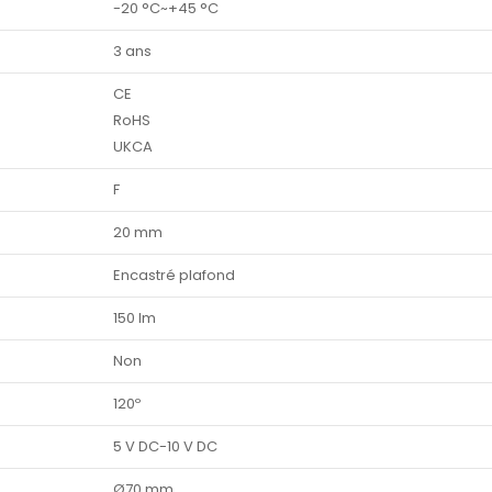
-20 °C~+45 °C
3 ans
CE
RoHS
UKCA
F
20 mm
Encastré plafond
150 lm
Non
120º
5 V DC-10 V DC
Ø70 mm