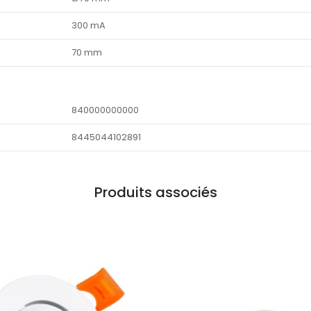
300 mA
70 mm
840000000000
8445044102891
Produits associés