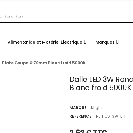
Alimentation et Matériel Électrique
Marques
--
a-Plate Coupe Ø 70mm Blanc froid 5000K
Dalle LED 3W Ron
Blanc froid 5000K
MARQUE:
kLight
REFERENCE:
RL-PCS-3W-BFF
2,62 €
TTC