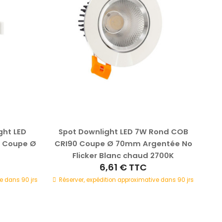
ght LED
Spot Downlight LED 7W Rond COB
S
W Coupe Ø
CRI90 Coupe Ø 70mm Argentée No
CR
Flicker Blanc chaud 2700K
6,61 €
TTC
e dans 90 jrs
Réserver, expédition approximative dans 90 jrs