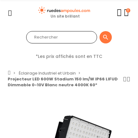
0
Un site brillant

*Les prix affichés sont en TTC
Éclairage Industriel et Urbain
Projecteur LED 600W Stadium 150 lm/W IP66 LIFUD
Dimmable 0-10V Blanc neutre 4000K 60º