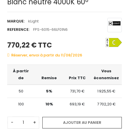
Blanc neutre 4000K 60º
MARQUE:
kLight
REFERENCE:
FPS-6015-66LF01N6
770,22 €
TTC
Réserver, envoi à partir du 11/08/2026
À partir
Vous
de
Remise
Prix TTC
économisez
50
5%
731,70 €
1 925,55 €
100
10%
693,19 €
7 702,20 €
-
+
AJOUTER AU PANIER