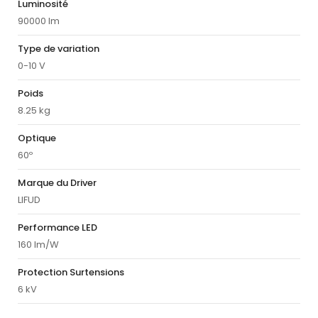
Luminosité
90000 lm
Type de variation
0-10 V
Poids
8.25 kg
Optique
60º
Marque du Driver
LIFUD
Performance LED
160 lm/W
Protection Surtensions
6 kV