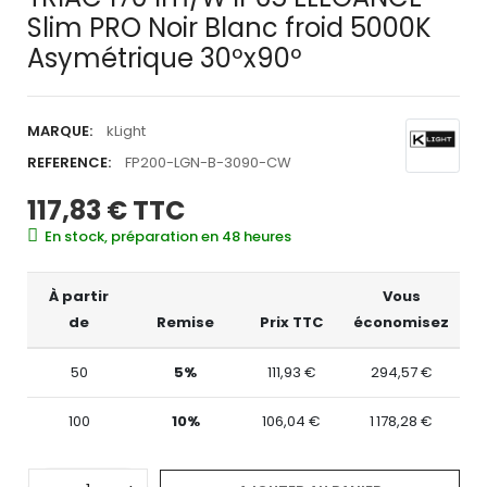
Slim PRO Noir Blanc froid 5000K
Asymétrique 30ºx90º
MARQUE:
kLight
REFERENCE:
FP200-LGN-B-3090-CW
117,83 €
TTC
En stock, préparation en 48 heures
À partir
Vous
de
Remise
Prix TTC
économisez
50
5%
111,93 €
294,57 €
100
10%
106,04 €
1 178,28 €