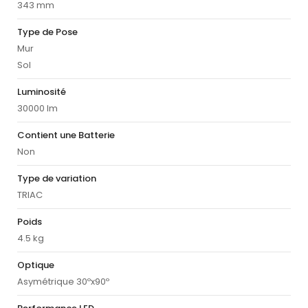
343 mm
Type de Pose
Mur
Sol
Luminosité
30000 lm
Contient une Batterie
Non
Type de variation
TRIAC
Poids
4.5 kg
Optique
Asymétrique 30ºx90º