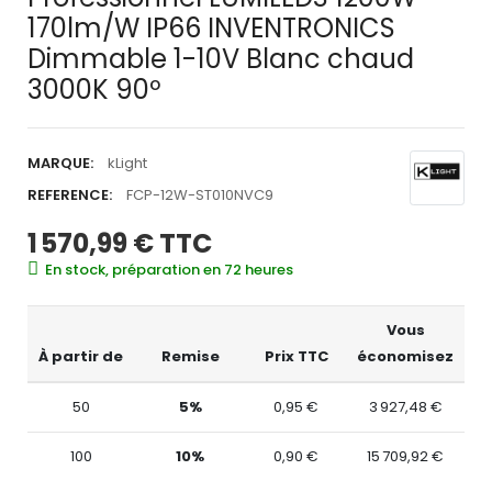
170lm/W IP66 INVENTRONICS
Dimmable 1-10V Blanc chaud
3000K 90º
MARQUE:
kLight
REFERENCE:
FCP-12W-ST010NVC9
1 570,99 €
TTC
En stock, préparation en 72 heures
Vous
À partir de
Remise
Prix TTC
économisez
50
5%
0,95 €
3 927,48 €
100
10%
0,90 €
15 709,92 €