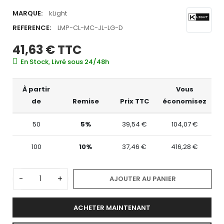
MARQUE:
kLight
REFERENCE:
LMP-CL-MC-JL-LG-D
41,63 €
TTC
En Stock, Livré sous 24/48h
À partir
Vous
de
Remise
Prix TTC
économisez
50
5%
39,54 €
104,07 €
100
10%
37,46 €
416,28 €
-
+
AJOUTER AU PANIER
ACHETER MAINTENANT