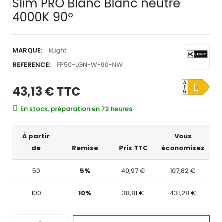
Slim PRO Blanc Blanc neutre
4000K 90º
MARQUE:
kLight
REFERENCE:
FP50-LGN-W-90-NW
43,13 €
TTC
En stock, préparation en 72 heures
À partir
Vous
de
Remise
Prix TTC
économisez
50
5%
40,97 €
107,82 €
100
10%
38,81 €
431,28 €