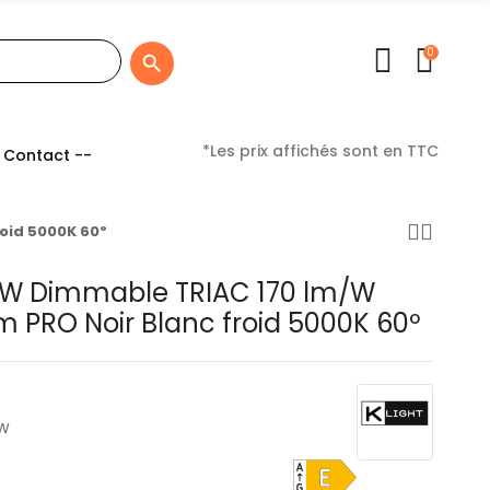
0

*Les prix affichés sont en TTC
 Contact --
roid 5000K 60º
00W Dimmable TRIAC 170 lm/W
m PRO Noir Blanc froid 5000K 60º
CW