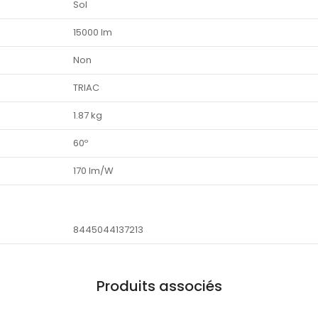
Sol
15000 lm
Non
TRIAC
1.87 kg
60º
170 lm/W
8445044137213
Produits associés