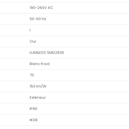
190-260V AC
50-60 Hz
I
Oui
LUMILEDS SMD2835
Blanc froid
70
150 lm/W
Extérieur
IP65
IK08