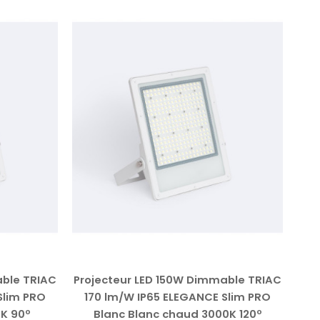
able TRIAC
Projecteur LED 150W Dimmable TRIAC
Pro
Slim PRO
170 lm/W IP65 ELEGANCE Slim PRO
1
0K 90º
Blanc Blanc chaud 3000K 120º