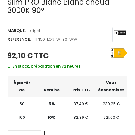
Slim PRO Blanc Blanc chaud
3000K 90º
MARQUE:
kLight
REFERENCE:
FP150-LGN-W-90-WW
92,10 €
TTC
En stock, préparation en 72 heures
À partir
Vous
de
Remise
Prix TTC
économisez
50
5%
87,49 €
230,25 €
100
10%
82,89 €
921,00 €