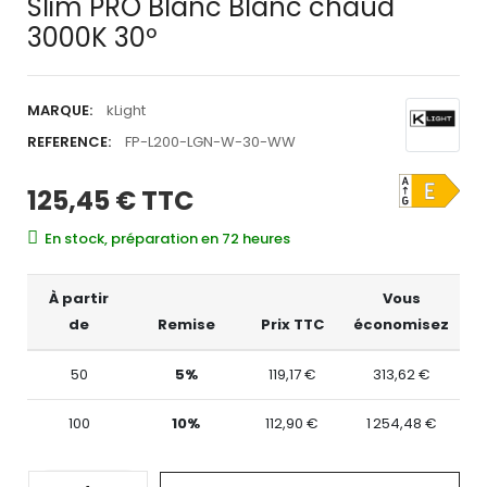
Slim PRO Blanc Blanc chaud
3000K 30º
MARQUE:
kLight
REFERENCE:
FP-L200-LGN-W-30-WW
125,45 €
TTC
En stock, préparation en 72 heures
À partir
Vous
de
Remise
Prix TTC
économisez
50
5%
119,17 €
313,62 €
100
10%
112,90 €
1 254,48 €