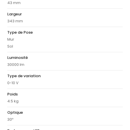
43 mm
Largeur
343 mm
Type de Pose
Mur
Sol
Luminosité
30000 lm
Type de variation
0-10 V
Poids
4.5 kg
Optique
30º