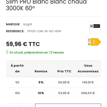
Slim PRO Blanc Blanc chaud
3000K 60º
MARQUE:
kLight
REFERENCE:
FP100-LGN-W-60-WW
59,96 €
TTC
En stock, préparation en 72 heures
À partir
Vous
de
Remise
Prix TTC
économisez
50
5%
56,96 €
149,91 €
100
10%
53,96 €
599,64 €