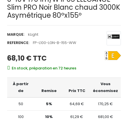
Slim PRO Noir Blanc chaud 3000K
Asymétrique 80ºx155º
MARQUE:
kLight
REFERENCE:
FP-L100-LGN-B-155-WW
68,10 €
TTC
En stock, préparation en 72 heures
À partir
Vous
de
Remise
Prix TTC
économisez
50
5%
64,69 €
170,25 €
100
10%
61,29 €
681,00 €