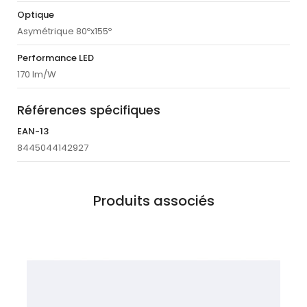
Optique
Asymétrique 80ºx155º
Performance LED
170 lm/W
Références spécifiques
EAN-13
8445044142927
Produits associés