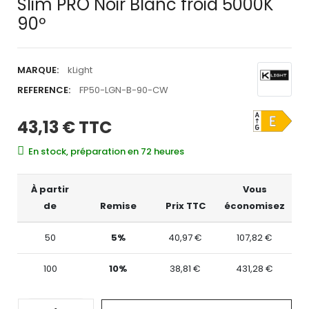
Slim PRO Noir Blanc froid 5000K
90º
MARQUE:
kLight
REFERENCE:
FP50-LGN-B-90-CW
43,13 €
TTC
En stock, préparation en 72 heures
À partir
Vous
de
Remise
Prix TTC
économisez
50
5%
40,97 €
107,82 €
100
10%
38,81 €
431,28 €