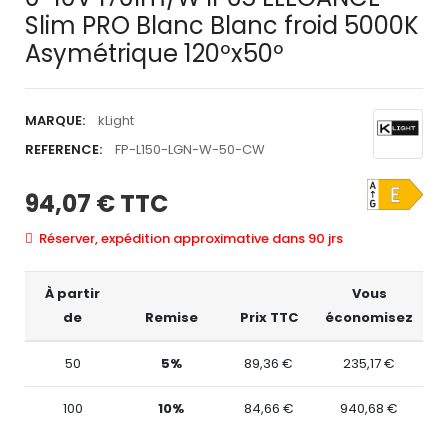
Slim PRO Blanc Blanc froid 5000K
Asymétrique 120ºx50º
MARQUE:
kLight
REFERENCE:
FP-L150-LGN-W-50-CW
94,07 €
TTC
Réserver, expédition approximative dans 90 jrs
À partir
Vous
de
Remise
Prix TTC
économisez
50
5%
89,36 €
235,17 €
100
10%
84,66 €
940,68 €