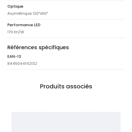
Optique
Asymétrique 120ºx50º
Performance LED
170 lm/W
Références spécifiques
EAN-13
8445044142132
Produits associés