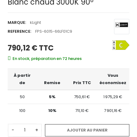
Blanc chaud 3000K 90º
MARQUE:
kLight
REFERENCE:
FPS-6015-66LF01C9
790,12 €
TTC
En stock, préparation en 72 heures
À partir
Vous
de
Remise
Prix TTC
économisez
50
5%
750,61 €
1 975,29 €
100
10%
711,10 €
7 901,16 €
-
+
AJOUTER AU PANIER