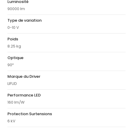
Luminosité
90000 lm
Type de variation
0-10 V
Poids
8.25 kg
Optique
90º
Marque du Driver
LIFUD
Performance LED
160 lm/W
Protection Surtensions
6 kV