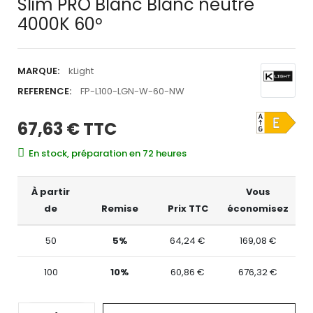
Slim PRO Blanc Blanc neutre
4000K 60º
MARQUE:
kLight
REFERENCE:
FP-L100-LGN-W-60-NW
67,63 €
TTC
En stock, préparation en 72 heures
À partir
Vous
de
Remise
Prix TTC
économisez
50
5%
64,24 €
169,08 €
100
10%
60,86 €
676,32 €