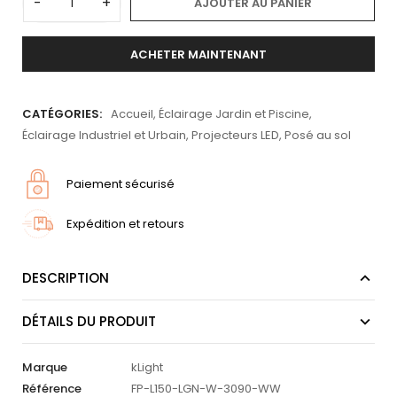
-
+
AJOUTER AU PANIER
ACHETER MAINTENANT
CATÉGORIES:
Accueil
,
Éclairage Jardin et Piscine
,
Éclairage Industriel et Urbain
,
Projecteurs LED
,
Posé au sol
Paiement sécurisé
Expédition et retours
DESCRIPTION
DÉTAILS DU PRODUIT
Marque
kLight
Référence
FP-L150-LGN-W-3090-WW