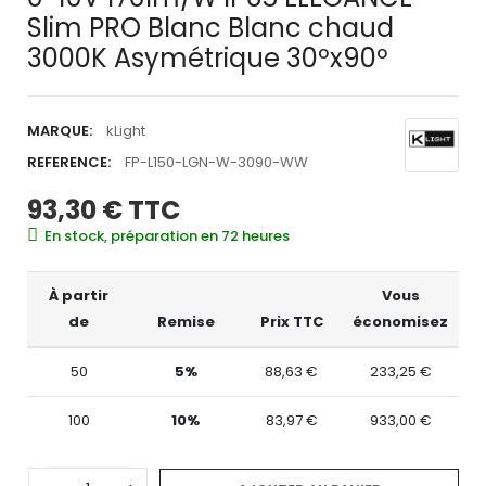
Slim PRO Blanc Blanc chaud
3000K Asymétrique 30ºx90º
MARQUE:
kLight
REFERENCE:
FP-L150-LGN-W-3090-WW
93,30 €
TTC
En stock, préparation en 72 heures
À partir
Vous
de
Remise
Prix TTC
économisez
50
5%
88,63 €
233,25 €
100
10%
83,97 €
933,00 €