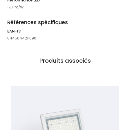
Performance LED
170 lm/W
Références spécifiques
EAN-13
8445044211890
Produits associés