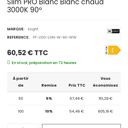
Slim PRO Blanc Blanc chaud
3000K 90º
MARQUE:
kLight
REFERENCE:
FP-L100-LGN-W-90-WW
60,52 €
TTC
En stock, préparation en 72 heures
À partir
Vous
de
Remise
Prix TTC
économisez
50
5%
57,49 €
151,29 €
100
10%
54,46 €
605,16 €