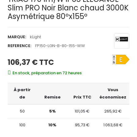
Slim PRO Noir Blanc chaud 3000K
Asymétrique 80ºx155º
MARQUE:
kLight
REFERENCE:
FP150-LGN-B-80-155-WW
106,37 €
TTC
En stock, préparation en 72 heures
À partir
Vous
de
Remise
Prix TTC
économisez
50
5%
101,05 €
265,92 €
100
10%
95,73 €
1 063,68 €