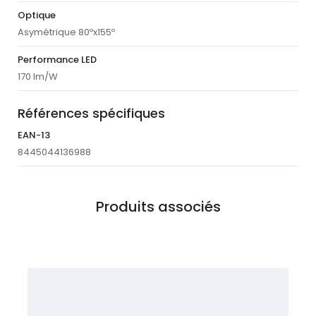
Optique
Asymétrique 80ºx155º
Performance LED
170 lm/W
Références spécifiques
EAN-13
8445044136988
Produits associés